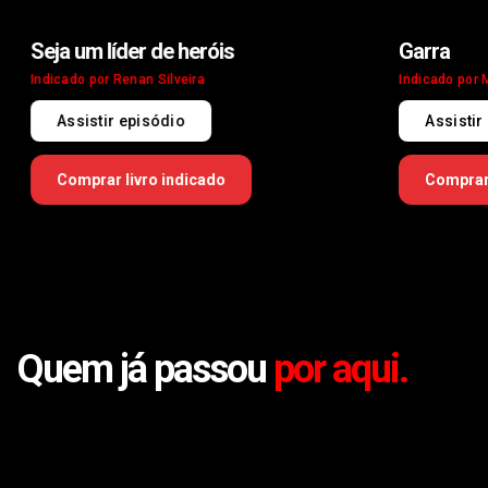
e heróis
Garra
ilveira
Indicado por Monteyro
dio
Assistir episódio
 indicado
Comprar livro indicado
Quem já passou
por aqui.